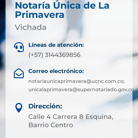
Notaría Única de La
Primavera
Vichada
Líneas de atención:

(+57) 3144369856
Correo electrónico:

notariaunicaprimavera@ucnc.com.co;
unicalaprimavera@supernotariado.gov.co
Dirección:

Calle 4 Carrera 8 Esquina,
Barrio Centro