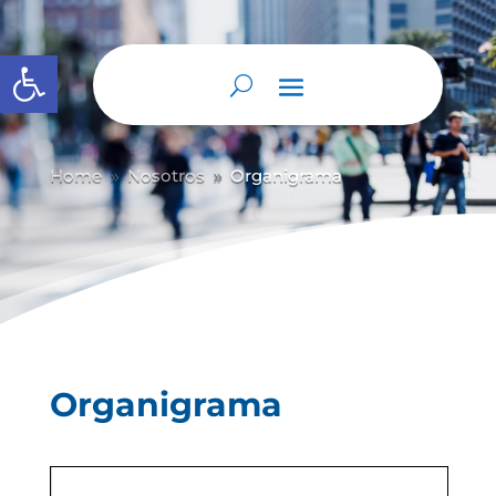
Abrir barra de herramientas
Home
Nosotros
Organigrama
9
9
Organigrama