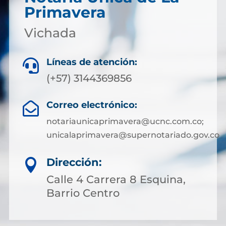
Primavera
Vichada
Líneas de atención:

(+57) 3144369856
Correo electrónico:

notariaunicaprimavera@ucnc.com.co;
unicalaprimavera@supernotariado.gov.co
Dirección:

Calle 4 Carrera 8 Esquina,
Barrio Centro