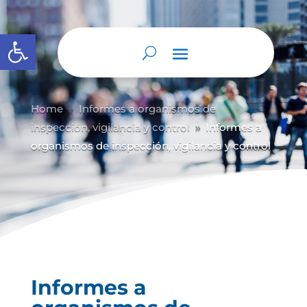
Abrir barra de herramientas
Home
Informes a organismos de
9
inspección, vigilancia y control
Informes a
9
organismos de inspección, vigilancia y control
Informes a