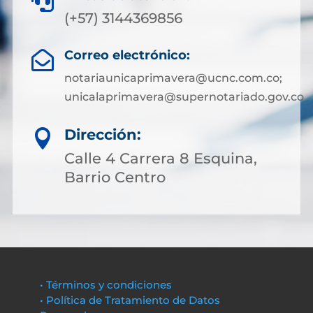

(+57) 3144369856
Correo electrónico:

notariaunicaprimavera@ucnc.com.co;
unicalaprimavera@supernotariado.gov.co
Dirección:

Calle 4 Carrera 8 Esquina,
Barrio Centro
• Términos y condiciones
• Política de Tratamiento de Datos