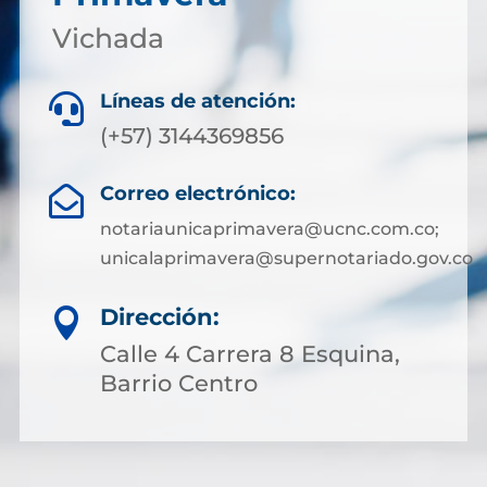
Vichada
Líneas de atención:

(+57) 3144369856
Correo electrónico:

notariaunicaprimavera@ucnc.com.co;
unicalaprimavera@supernotariado.gov.co
Dirección:

Calle 4 Carrera 8 Esquina,
Barrio Centro