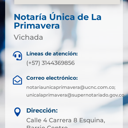
Notaría Única de La
Primavera
Vichada
Líneas de atención:

(+57) 3144369856
Correo electrónico:

notariaunicaprimavera@ucnc.com.co;
unicalaprimavera@supernotariado.gov.co
Dirección:

Calle 4 Carrera 8 Esquina,
Barrio Centro