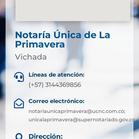
Notaría Única de La
Primavera
Vichada
Líneas de atención:

(+57) 3144369856
Correo electrónico:

notariaunicaprimavera@ucnc.com.co;
unicalaprimavera@supernotariado.gov.co
Dirección:
