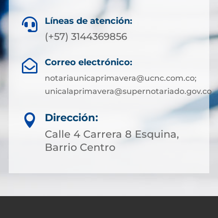
Líneas de atención:

(+57) 3144369856
Correo electrónico:

notariaunicaprimavera@ucnc.com.co;
unicalaprimavera@supernotariado.gov.co
Dirección:

Calle 4 Carrera 8 Esquina,
Barrio Centro