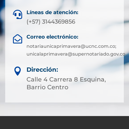
Líneas de atención:

(+57) 3144369856
Correo electrónico:

notariaunicaprimavera@ucnc.com.co;
unicalaprimavera@supernotariado.gov.co
Dirección:

Calle 4 Carrera 8 Esquina,
Barrio Centro